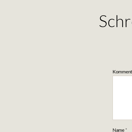
Schr
Komment
Name
*